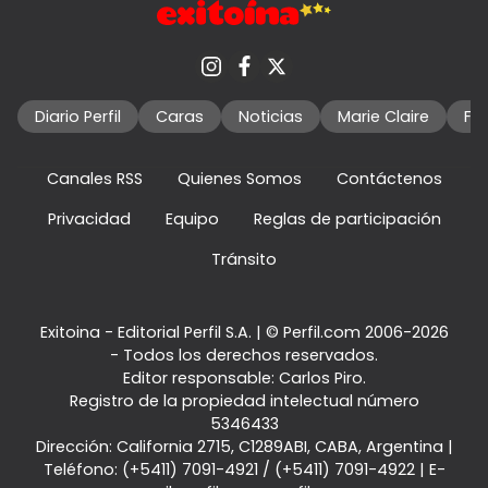
Diario Perfil
Caras
Noticias
Marie Claire
Fo
Canales RSS
Quienes Somos
Contáctenos
Privacidad
Equipo
Reglas de participación
Tránsito
Exitoina - Editorial Perfil S.A.
| © Perfil.com 2006-2026
- Todos los derechos reservados.
Editor responsable: Carlos Piro.
Registro de la propiedad intelectual número
5346433
Dirección:
California 2715
,
C1289ABI
,
CABA, Argentina
|
Teléfono:
(+5411) 7091-4921
/
(+5411) 7091-4922
| E-