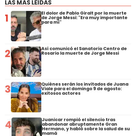
LAS MÁS LEÍDAS
El dolor de Pablo Giralt por la muerte
1
de Jorge Messi: "Era muy importante
para mí"
Así comunicó el Sanatorio Centro de
2
Rosario la muerte de Jorge Messi
Quiénes serán los invitados de Juana
3
Viale para el domingo 9 de agosto:
exitosos actores
Juanicar rompió el silencio tras
4
abandonar abruptamente Gran
Hermano, y habló sobre la salud de su
mamá