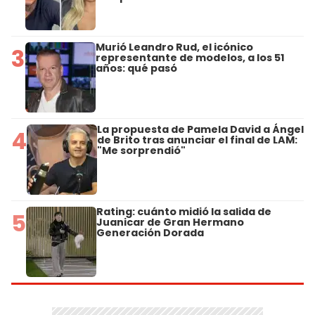
Murió Leandro Rud, el icónico
3
representante de modelos, a los 51
años: qué pasó
La propuesta de Pamela David a Ángel
4
de Brito tras anunciar el final de LAM:
"Me sorprendió"
Rating: cuánto midió la salida de
5
Juanicar de Gran Hermano
Generación Dorada