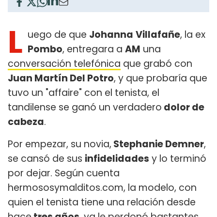
L
uego de que
Johanna
Villafañe
, la ex
Pombo
, entregara a
AM
una
conversación telefónica
que grabó con
Juan Martín Del Potro
, y que probaría que
tuvo un "affaire" con el tenista, el
tandilense se ganó un verdadero
dolor de
cabeza
.
Por empezar, su novia,
Stephanie Demner
,
se cansó de sus
infidelidades
y lo terminó
por dejar. Según cuenta
hermososymalditos.com, la modelo, con
quien el tenista tiene una relación desde
hace
tres años
, ya le perdonó bastantes