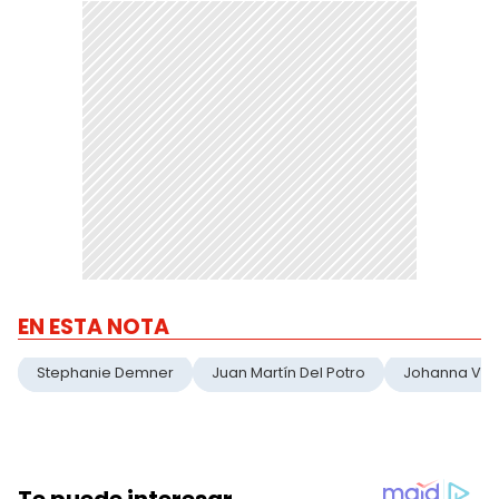
EN ESTA NOTA
Stephanie Demner
Juan Martín Del Potro
Johanna Vill