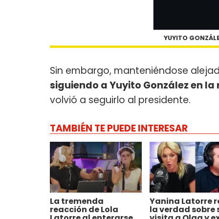
YUYITO GONZÁLEZ
Sin embargo, manteniéndose alejado
siguiendo a Yuyito González en la 
volvió a seguirlo al presidente.
TAMBIÉN TE PUEDE INTERESAR
La tremenda
Yanina Latorre r
reacción de Lola
la verdad sobre 
Latorre al enterarse
visita a Olga y 