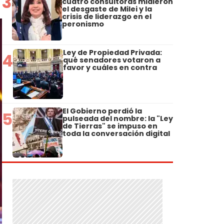
3
cuatro consultoras midieron
el desgaste de Milei y la
crisis de liderazgo en el
peronismo
Ley de Propiedad Privada:
4
qué senadores votaron a
favor y cuáles en contra
El Gobierno perdió la
5
pulseada del nombre: la "Ley
de Tierras" se impuso en
toda la conversación digital