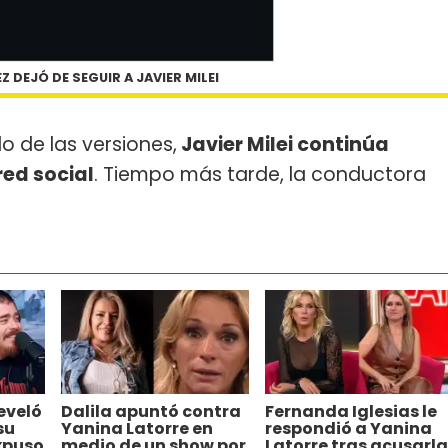
 DEJÓ DE SEGUIR A JAVIER MILEI
 de las versiones,
Javier Milei continúa
red social
. Tiempo más tarde, la conductora
eveló
Dalila apuntó contra
Fernanda Iglesias le
su
Yanina Latorre en
respondió a Yanina
expuso
medio de un show por
Latorre tras acusarla