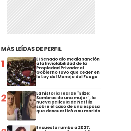
ó
MÁS LEÍDAS DE PERFIL
El Senado dio media sanción
1
a la Inviolabilidad de la
Propiedad Privada: el
Gobierno tuvo que ceder en
la Ley del Manejo del Fuego
La historia real de "Elize:
2
Sombras de una mujer", la
nueva película de Netflix
a
sobre el caso de una esposa
que descuartizó a su marido
Encuesta rumbo a 2027: