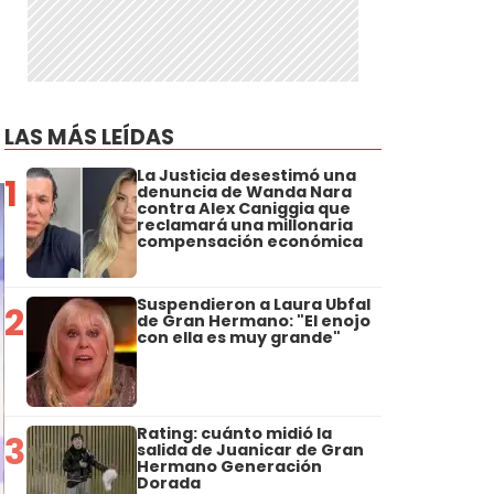
LAS MÁS LEÍDAS
La Justicia desestimó una
1
denuncia de Wanda Nara
contra Alex Caniggia que
reclamará una millonaria
compensación económica
Suspendieron a Laura Ubfal
2
de Gran Hermano: "El enojo
con ella es muy grande"
Rating: cuánto midió la
3
salida de Juanicar de Gran
Hermano Generación
Dorada