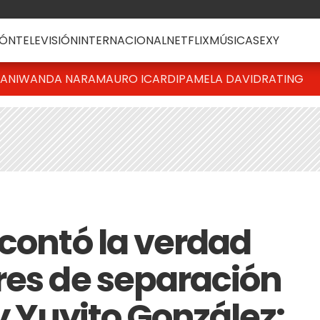
ÓN
TELEVISIÓN
INTERNACIONAL
NETFLIX
MÚSICA
SEXY
IANI
WANDA NARA
MAURO ICARDI
PAMELA DAVID
RATING
 contó la verdad
res de separación
 y Yuyito González: