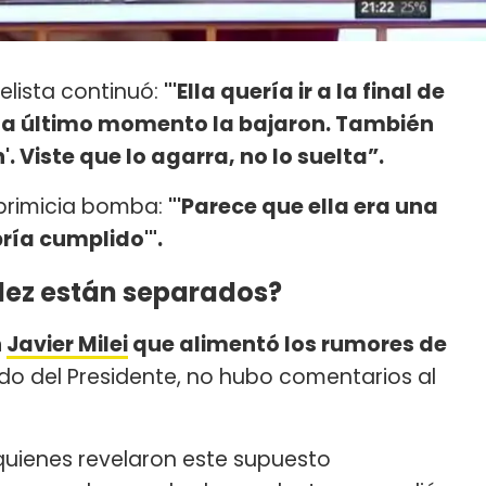
nelista continuó:
"'Ella quería ir a la final de
 y a último momento la bajaron. También
 Viste que lo agarra, no lo suelta”.
 primicia bomba:
"'Parece que ella era una
ría cumplido'".
ález están separados?
n
Javier Milei
que alimentó los rumores de
ado del Presidente, no hubo comentarios al
quienes revelaron este supuesto