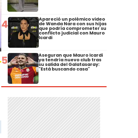
Apareció un polémico video
4
de Wanda Nara con sus hijas
que podría comprometer su
conflicto judicial con Mauro
Icardi
Aseguran que Mauro Icardi
5
ya tendría nuevo club tras
su salida del Galatasaray:
"Está buscando casa"