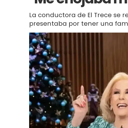
La conductora de El Trece se ref
presentaba por tener una fami