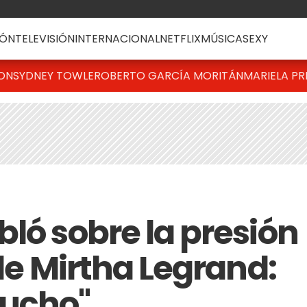
ÓN
TELEVISIÓN
INTERNACIONAL
NETFLIX
MÚSICA
SEXY
TON
SYDNEY TOWLE
ROBERTO GARCÍA MORITÁN
MARIELA PR
ló sobre la presión
 de Mirtha Legrand:
ucho"