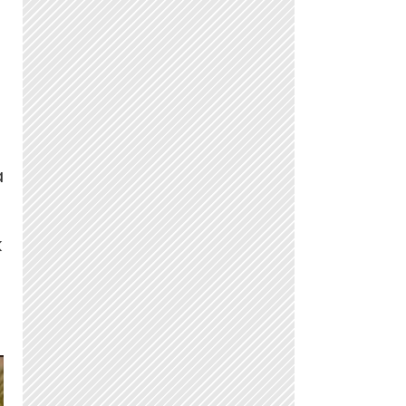
a
a
k