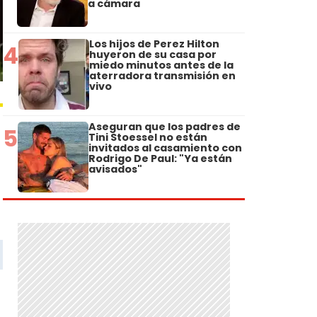
a cámara
Los hijos de Perez Hilton
4
huyeron de su casa por
miedo minutos antes de la
aterradora transmisión en
vivo
Aseguran que los padres de
5
Tini Stoessel no están
invitados al casamiento con
Rodrigo De Paul: "Ya están
avisados"