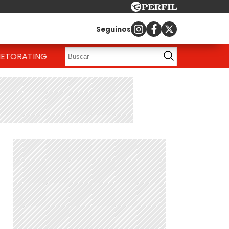
Seguinos
IETO
RATING