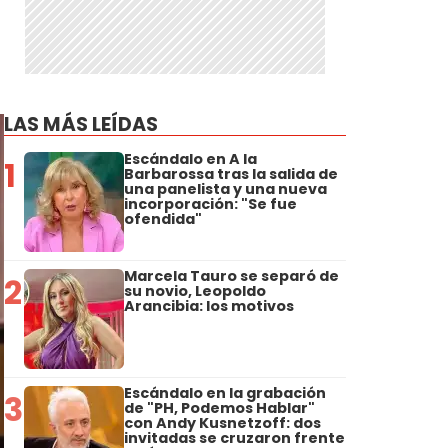
LAS MÁS LEÍDAS
Escándalo en A la
1
Barbarossa tras la salida de
una panelista y una nueva
incorporación: "Se fue
ofendida"
Marcela Tauro se separó de
2
su novio, Leopoldo
Arancibia: los motivos
Escándalo en la grabación
3
de "PH, Podemos Hablar"
con Andy Kusnetzoff: dos
invitadas se cruzaron frente