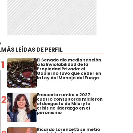
e
MÁS LEÍDAS DE PERFIL
y
El Senado dio media sanción
1
a la Inviolabilidad de la
Propiedad Privada: el
Gobierno tuvo que ceder en
la Ley del Manejo del Fuego
Encuesta rumbo a 2027:
2
cuatro consultoras midieron
el desgaste de Milei y la
crisis de liderazgo en el
peronismo
Ricardo Lorenzetti se metió