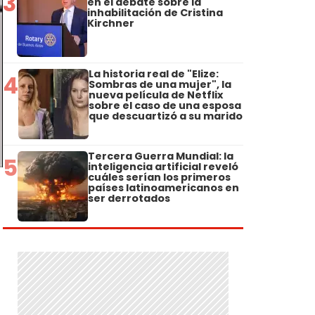
3
en el debate sobre la
inhabilitación de Cristina
Kirchner
La historia real de "Elize:
4
Sombras de una mujer", la
nueva película de Netflix
sobre el caso de una esposa
que descuartizó a su marido
Tercera Guerra Mundial: la
5
inteligencia artificial reveló
cuáles serían los primeros
países latinoamericanos en
ser derrotados