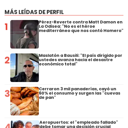
MÁS LEÍDAS DE PERFIL
Pérez-Reverte contra Matt Damon en
1
La Odisea: "No es el héroe
mediterráneo que nos contó Homero"
Maslatón a Bausili: "El país dirigido por
2
ustedes avanza hacia el desastre
económico total"
Cerraron 3 mil panaderías, cayó un
3
60% el consumo y surgen las "cuevas
de pan"
Aeropuertos: el "empleado fallado"
4
debe tomar una decisión crucial