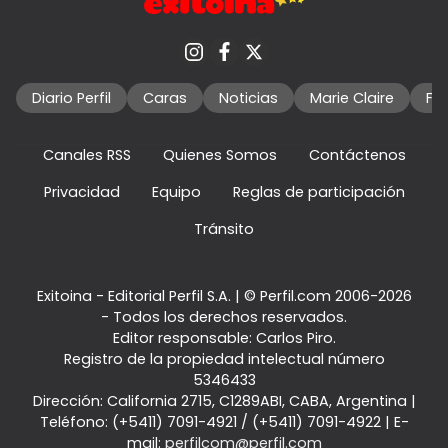
Diario Perfil
Caras
Noticias
Marie Claire
Fo
Canales RSS
Quienes Somos
Contáctenos
Privacidad
Equipo
Reglas de participación
Tránsito
Exitoina - Editorial Perfil S.A.
| © Perfil.com 2006-2026
- Todos los derechos reservados.
Editor responsable: Carlos Piro.
Registro de la propiedad intelectual número
5346433
Dirección:
California 2715
,
C1289ABI
,
CABA, Argentina
|
Teléfono:
(+5411) 7091-4921
/
(+5411) 7091-4922
| E-
mail:
perfilcom@perfil.com