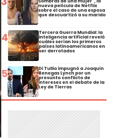
3
Sombras de una mujer", la
nueva película de Netflix
sobre el caso de una esposa
que descuartizó a su marido
Tercera Guerra Mundial: la
4
inteligencia artificial reveló
cuáles serían los primeros
países latinoamericanos en
ser derrotados
Di Tullio impugnó a Joaquín
5
Benegas Lynch por un
presunto conflicto de
intereses en el debate de la
Ley de Tierras