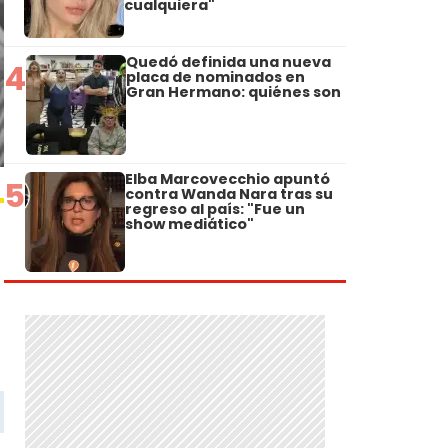
cualquiera"
Quedó definida una nueva
4
placa de nominados en
Gran Hermano: quiénes son
Elba Marcovecchio apuntó
5
contra Wanda Nara tras su
regreso al país: "Fue un
show mediático"