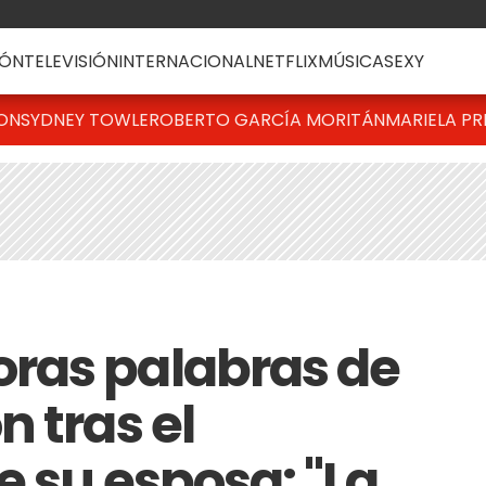
ÓN
TELEVISIÓN
INTERNACIONAL
NETFLIX
MÚSICA
SEXY
TON
SYDNEY TOWLE
ROBERTO GARCÍA MORITÁN
MARIELA PR
ras palabras de
 tras el
e su esposa: "La