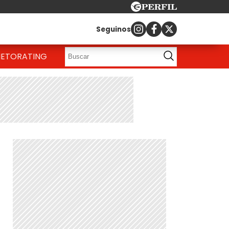
Seguinos
IETO
RATING