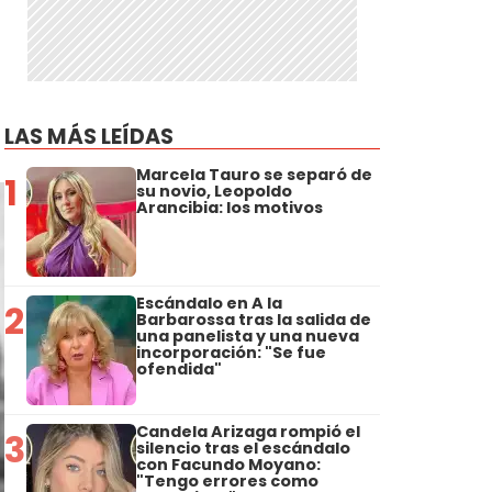
LAS MÁS LEÍDAS
Marcela Tauro se separó de
1
su novio, Leopoldo
Arancibia: los motivos
Escándalo en A la
2
Barbarossa tras la salida de
una panelista y una nueva
incorporación: "Se fue
ofendida"
Candela Arizaga rompió el
3
silencio tras el escándalo
con Facundo Moyano:
"Tengo errores como