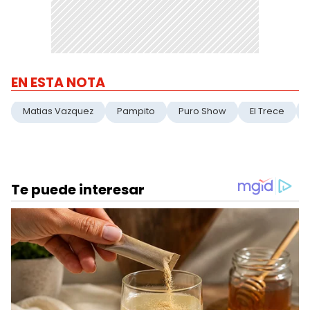
EN ESTA NOTA
Matias Vazquez
Pampito
Puro Show
El Trece