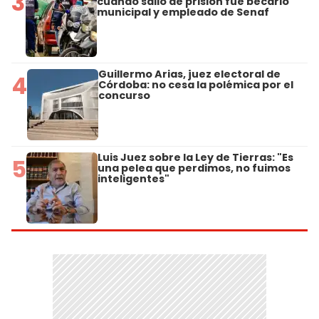
3
cuando salió de prisión fue becario
municipal y empleado de Senaf
Guillermo Arias, juez electoral de
4
Córdoba: no cesa la polémica por el
concurso
Luis Juez sobre la Ley de Tierras: "Es
5
una pelea que perdimos, no fuimos
inteligentes"