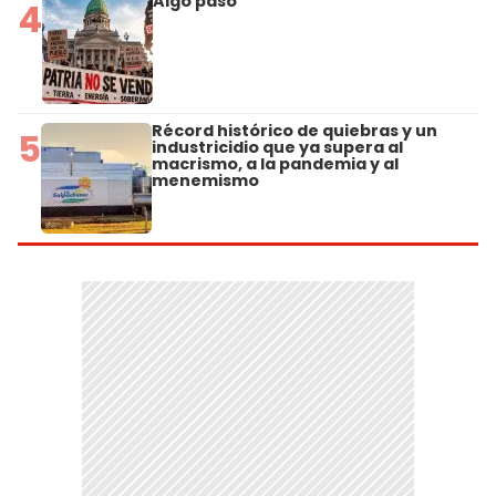
Algo pasó
4
Récord histórico de quiebras y un
5
industricidio que ya supera al
macrismo, a la pandemia y al
menemismo