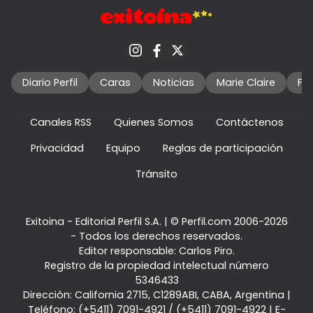
Diario Perfil
Caras
Noticias
Marie Claire
Fo
Canales RSS
Quienes Somos
Contáctenos
Privacidad
Equipo
Reglas de participación
Tránsito
Exitoina - Editorial Perfil S.A.
| © Perfil.com 2006-2026
- Todos los derechos reservados.
Editor responsable: Carlos Piro.
Registro de la propiedad intelectual número
5346433
Dirección:
California 2715
,
C1289ABI
,
CABA, Argentina
|
Teléfono:
(+5411) 7091-4921
/
(+5411) 7091-4922
| E-