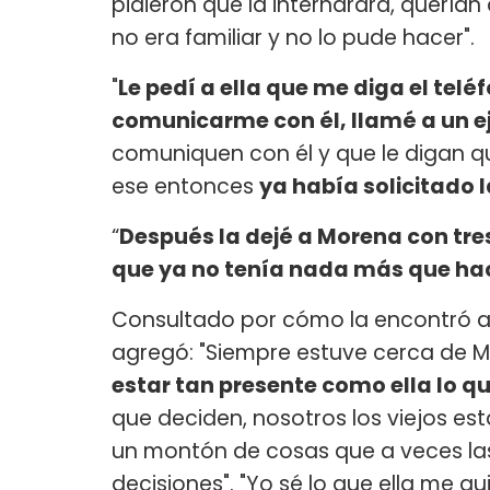
pidieron que la internarara, querían
no era familiar y no lo pude hacer".
"
Le pedí a ella que me diga el telé
comunicarme con él, llamé a un ej
comuniquen con él y que le digan qu
ese entonces
ya había solicitado 
“
Después la dejé a Morena con tres
que ya no tenía nada más que ha
Consultado por cómo la encontró ape
agregó: "Siempre estuve cerca de Mo
estar tan presente como ella lo qu
que deciden, nosotros los viejos 
un montón de cosas que a veces l
decisiones". "Yo sé lo que ella me qui