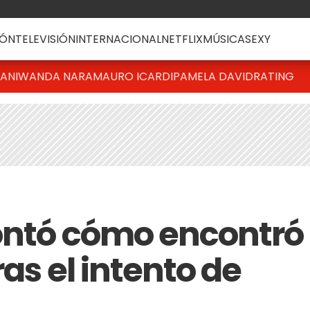
ÓN
TELEVISIÓN
INTERNACIONAL
NETFLIX
MÚSICA
SEXY
IANI
WANDA NARA
MAURO ICARDI
PAMELA DAVID
RATING
ontó cómo encontró
ras el intento de