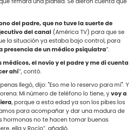
 que firmara una planilla. Se dieron cuenta que
fono del padre, que no tuve la suerte de
ecutivo del canal
(América TV) para que se
e la situación ya estaba bajo control, para
la presencia de un médico psiquiatra
”.
 médicos, el novio y el padre y me di cuenta
cer ahí
”, contó.
nas llegó, dijo: "Eso me lo reservo para mí". Y
rena. Mi número de teléfono lo tiene, y
voy a
iera
, porque a esta edad ya son los pibes los
estamos para acompañar y dar una madura de
as hormonas no te hacen tomar buenas
ere, ella y Rocío”, añadió.