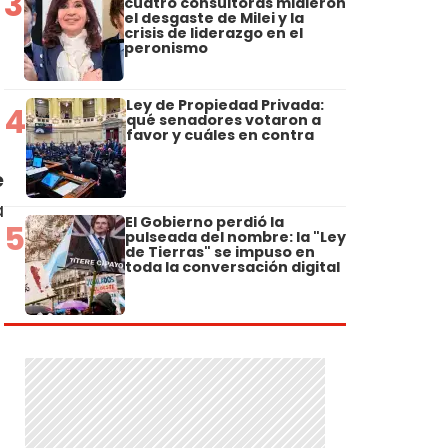
3
cuatro consultoras midieron
el desgaste de Milei y la
crisis de liderazgo en el
peronismo
Ley de Propiedad Privada:
4
qué senadores votaron a
favor y cuáles en contra
e
a
El Gobierno perdió la
5
pulseada del nombre: la "Ley
de Tierras" se impuso en
toda la conversación digital