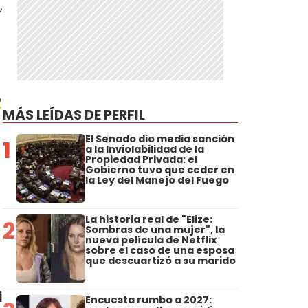
,
o
MÁS LEÍDAS DE PERFIL
El Senado dio media sanción
1
a la Inviolabilidad de la
Propiedad Privada: el
Gobierno tuvo que ceder en
la Ley del Manejo del Fuego
La historia real de "Elize:
2
Sombras de una mujer", la
nueva película de Netflix
sobre el caso de una esposa
que descuartizó a su marido
i
Encuesta rumbo a 2027: