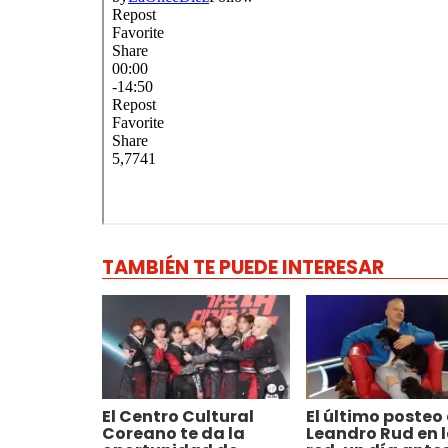
TAMBIÉN TE PUEDE INTERESAR
El Centro Cultural
El último posteo
Coreano te da la
Leandro Rud en 