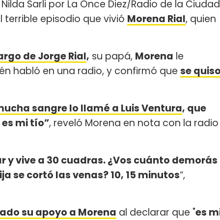
Nilda Sarli por La Once Diez/Radio de la Ciudad
 terrible episodio que vivió
Morena Rial
, quien
argo de Jorge Rial
,
su papá,
Morena
le
én habló en una radio, y confirmó que
se quis
mucha sangre lo llamé a Luis Ventura
, que
es mi tío”
, reveló Morena en nota con la radio
ar y vive a 30 cuadras. ¿Vos cuánto demorás
 hija se cortó las venas? 10, 15 minutos
“,
sado su apoyo a Morena
al declarar que "
es m