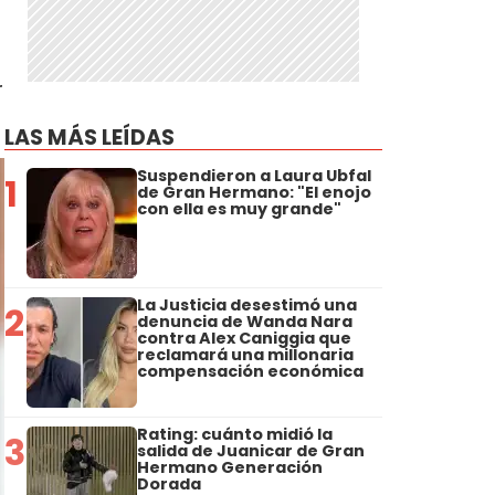
r
LAS MÁS LEÍDAS
Suspendieron a Laura Ubfal
1
de Gran Hermano: "El enojo
con ella es muy grande"
La Justicia desestimó una
2
denuncia de Wanda Nara
contra Alex Caniggia que
reclamará una millonaria
compensación económica
Rating: cuánto midió la
3
salida de Juanicar de Gran
Hermano Generación
Dorada