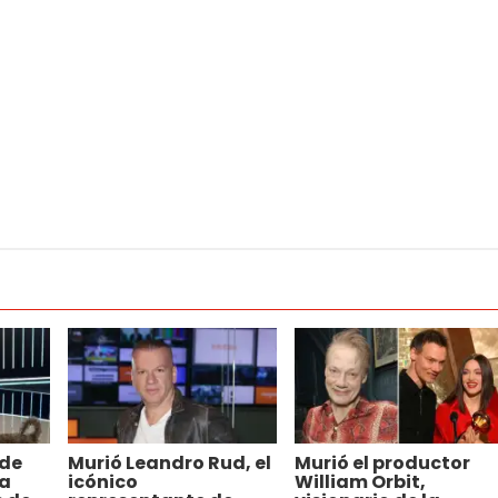
 de
Murió Leandro Rud, el
Murió el productor
la
icónico
William Orbit,