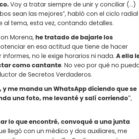
co.
Voy a tratar siempre de unir y conciliar (...)
os sean las mejores”, habló con el ciclo radial
rse al tema, esta vez, contando detalles.
con Morena,
he tratado de bajarle los
otenciar en esa actitud que tiene de hacer
 informes, no le exige horarios ni nada.
A ella l
ectar como cantante
. No veo por qué no pued
nductor de Secretos Verdaderos.
os, y me manda un WhatsApp diciendo que se
da una foto, me levanté y salí corriendo"
,
nar lo que encontré, convoqué a una junta
ue llegó con un médico y dos auxiliares, me