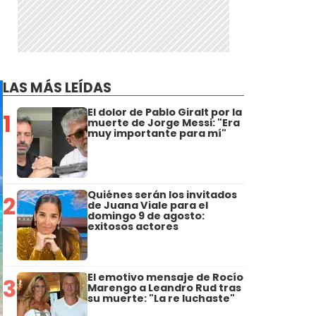
LAS MÁS LEÍDAS
El dolor de Pablo Giralt por la
1
muerte de Jorge Messi: "Era
muy importante para mí"
Quiénes serán los invitados
2
de Juana Viale para el
domingo 9 de agosto:
exitosos actores
El emotivo mensaje de Rocío
3
Marengo a Leandro Rud tras
su muerte: "La re luchaste"