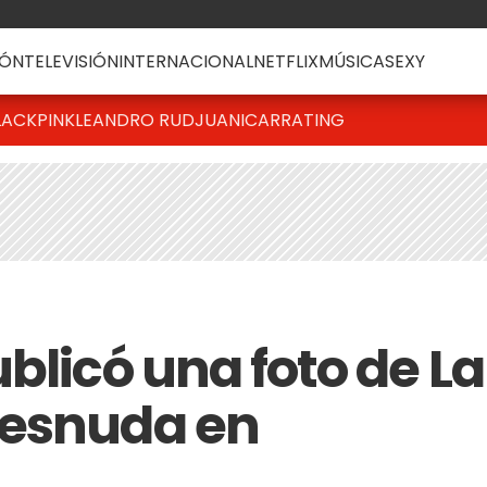
ÓN
TELEVISIÓN
INTERNACIONAL
NETFLIX
MÚSICA
SEXY
LACKPINK
LEANDRO RUD
JUANICAR
RATING
blicó una foto de La
desnuda en