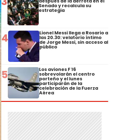
3
después de la derrota en el
Senado y recalcula su
estrategia
Lionel Messi llega a Rosario a
4
las 20.30: velatorio íntimo
de Jorge Messi, sin acceso al
público
Los aviones F 16
5
sobrevolarán el centro
porteño y el lunes
participarán de la
celebración de la Fuerza
Aérea