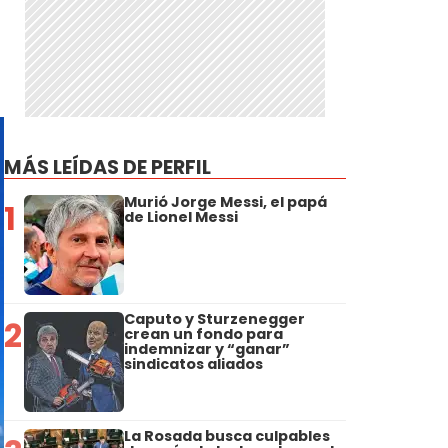
MÁS LEÍDAS DE PERFIL
Murió Jorge Messi, el papá
1
de Lionel Messi
Caputo y Sturzenegger
2
crean un fondo para
indemnizar y “ganar”
sindicatos aliados
La Rosada busca culpables