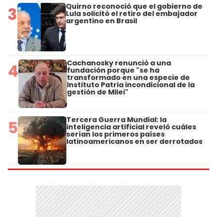
Quirno reconoció que el gobierno de
3
Lula solicitó el retiro del embajador
argentino en Brasil
Cachanosky renunció a una
4
fundación porque "se ha
transformado en una especie de
Instituto Patria incondicional de la
gestión de Milei"
Tercera Guerra Mundial: la
5
inteligencia artificial reveló cuáles
serían los primeros países
latinoamericanos en ser derrotados