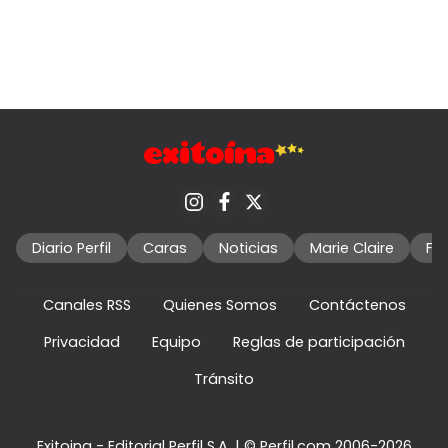
Diario Perfil
Caras
Noticias
Marie Claire
Fo
Canales RSS
Quienes Somos
Contáctenos
Privacidad
Equipo
Reglas de participación
Tránsito
Exitoina - Editorial Perfil S.A.
| © Perfil.com 2006-2026