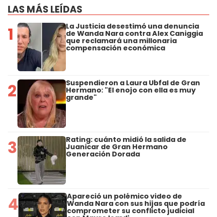
LAS MÁS LEÍDAS
La Justicia desestimó una denuncia
1
de Wanda Nara contra Alex Caniggia
que reclamará una millonaria
compensación económica
Suspendieron a Laura Ubfal de Gran
2
Hermano: "El enojo con ella es muy
grande"
Rating: cuánto midió la salida de
3
Juanicar de Gran Hermano
Generación Dorada
Apareció un polémico video de
4
Wanda Nara con sus hijas que podría
comprometer su conflicto judicial