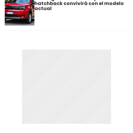
hatchback convivirá con el modelo
actual