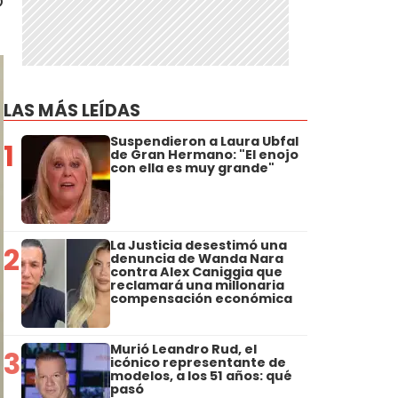
o
LAS MÁS LEÍDAS
Suspendieron a Laura Ubfal
1
de Gran Hermano: "El enojo
con ella es muy grande"
La Justicia desestimó una
2
denuncia de Wanda Nara
contra Alex Caniggia que
reclamará una millonaria
compensación económica
Murió Leandro Rud, el
3
icónico representante de
modelos, a los 51 años: qué
pasó