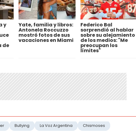
a y
Yate, familia y libros:
Federico Bal
Antonela Roccuzzo
sorprendió al hablar
uce
mostró fotos de sus
sobre su alejamiento
a
vacaciones en Miami
de los medios: "Me
a de
preocupan los
límites"
er
Bullying
La Voz Argentina
Chismoses