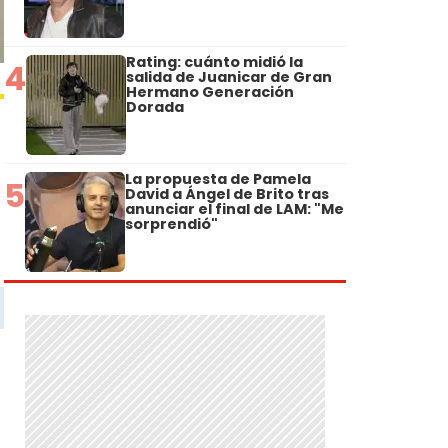
Rating: cuánto midió la
4
salida de Juanicar de Gran
Hermano Generación
Dorada
La propuesta de Pamela
5
David a Ángel de Brito tras
anunciar el final de LAM: "Me
sorprendió"