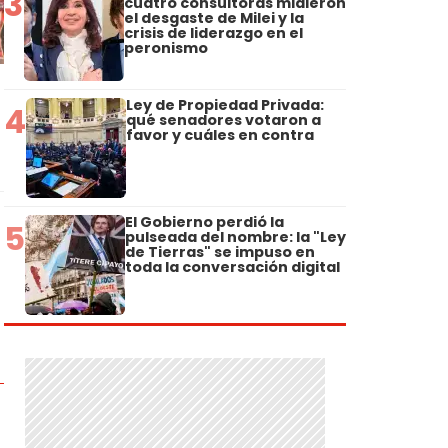
3
cuatro consultoras midieron
el desgaste de Milei y la
crisis de liderazgo en el
peronismo
Ley de Propiedad Privada:
4
qué senadores votaron a
favor y cuáles en contra
El Gobierno perdió la
5
pulseada del nombre: la "Ley
de Tierras" se impuso en
toda la conversación digital