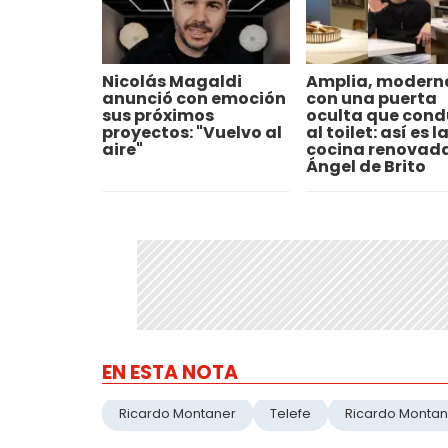
Nicolás Magaldi
Amplia, modern
anunció con emoción
con una puerta
sus próximos
oculta que cond
proyectos: "Vuelvo al
al toilet: así es l
aire"
cocina renovad
Ángel de Brito
EN ESTA NOTA
Ricardo Montaner
Telefe
Ricardo Montan