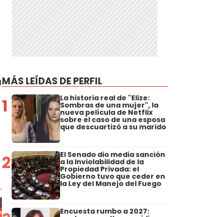
MÁS LEÍDAS DE PERFIL
a
La historia real de "Elize:
1
Sombras de una mujer", la
nueva película de Netflix
sobre el caso de una esposa
que descuartizó a su marido
El Senado dio media sanción
2
a la Inviolabilidad de la
Propiedad Privada: el
Gobierno tuvo que ceder en
la Ley del Manejo del Fuego
Encuesta rumbo a 2027: