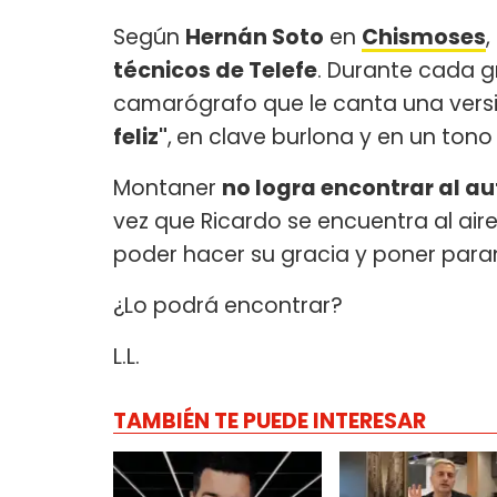
Según
Hernán Soto
en
Chismoses
,
técnicos de Telefe
. Durante cada g
camarógrafo que le canta una vers
feliz"
,
en clave burlona y en un tono 
Montaner
no logra encontrar al au
vez que Ricardo se encuentra al air
poder hacer su gracia y poner para
¿Lo podrá encontrar?
L.L.
TAMBIÉN TE PUEDE INTERESAR