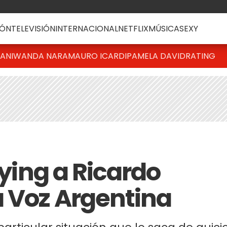
ÓN
TELEVISIÓN
INTERNACIONAL
NETFLIX
MÚSICA
SEXY
IANI
WANDA NARA
MAURO ICARDI
PAMELA DAVID
RATING
lying a Ricardo
 Voz Argentina