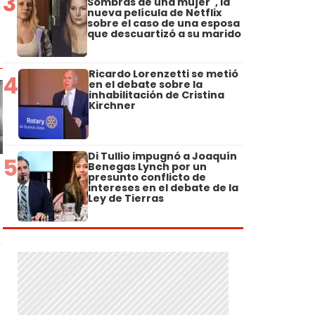
3
Sombras de una mujer", la
nueva película de Netflix
sobre el caso de una esposa
que descuartizó a su marido
Ricardo Lorenzetti se metió
4
en el debate sobre la
inhabilitación de Cristina
Kirchner
Di Tullio impugnó a Joaquín
5
Benegas Lynch por un
presunto conflicto de
intereses en el debate de la
Ley de Tierras