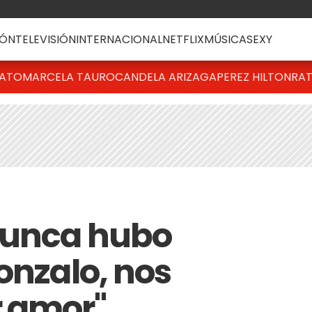
ÓN
TELEVISIÓN
INTERNACIONAL
NETFLIX
MÚSICA
SEXY
BATO
MARCELA TAURO
CANDELA ARIZAGA
PEREZ HILTON
RAT
Nunca hubo
onzalo, nos
 amor"