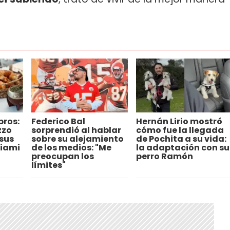
bros:
Federico Bal
Hernán Lirio mostró
zzo
sorprendió al hablar
cómo fue la llegada
sus
sobre su alejamiento
de Pochita a su vida:
Miami
de los medios: "Me
la adaptación con su
preocupan los
perro Ramón
límites"