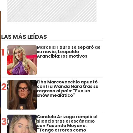
LAS MÁS LEÍDAS
Marcela Tauro se separó de
1
su novio, Leopoldo
Arancibia: los motivos
Elba Marcovecchio apuntó
2
contra Wanda Nara tras su
regreso al país: "Fue un
show mediático"
Candela Arizaga rompió el
3
silencio tras el escándalo
con Facundo Moyano:
"Tengo errores como