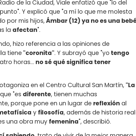
dio de la Ciudad, Viale enfatizó que "lo del
 punto". Y explicó que "a mí lo que me molesta
do por mis hijos,
Ámbar (12) ya no es una beb
as la
afectan
".
ndo, hizo referencia a las opiniones de
la tiene
"coronita"
. Y subrayó que "yo
tengo
atro horas...
no sé qué significa tener
tagoniza en el Centro Cultural San Martín,
"La
 que "es
diferente
, tienen muchas
ante, porque pone en un lugar de
reflexión
al
metafísica
y
filosofía
, además de historia real
, es una obra muy
femenina
", describió.
cí sabiendo
, trato de vivir de la mejor manera