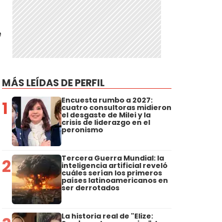
é
MÁS LEÍDAS DE PERFIL
Encuesta rumbo a 2027:
1
cuatro consultoras midieron
el desgaste de Milei y la
crisis de liderazgo en el
peronismo
Tercera Guerra Mundial: la
2
inteligencia artificial reveló
cuáles serían los primeros
países latinoamericanos en
ser derrotados
La historia real de "Elize: