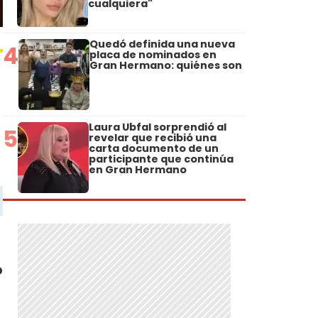
cualquiera"
Quedó definida una nueva
4
placa de nominados en
Gran Hermano: quiénes son
Laura Ubfal sorprendió al
5
revelar que recibió una
carta documento de un
participante que continúa
en Gran Hermano
o