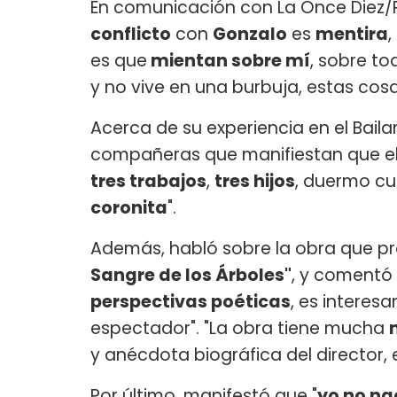
En comunicación con La Once Diez/Ra
conflicto
con
Gonzalo
es
mentira
,
es que
mientan sobre mí
, sobre to
y no vive en una burbuja, estas cos
Acerca de su experiencia en el Baila
compañeras que manifiestan que el
tres trabajos
,
tres hijos
, duermo cu
coronita
".
Además, habló sobre la obra que pro
Sangre de los Árboles"
, y comentó
perspectivas poéticas
, es interes
espectador". "La obra tiene mucha
y anécdota biográfica del director
Por último, manifestó que "
yo no na