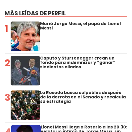
MÁS LEÍDAS DE PERFIL
Murió Jorge Messi, el papá de Lionel
1
Messi
Caputo y Sturzenegger crean un
2
fondo para indemnizar y “ganar”
sindicatos aliados
La Rosada busca culpables después
3
de la derrota en el Senado y recalcula
su estrategia
Lionel Messi llega a Rosario a las 20.30:
4
velatorio íntimo de Jorge Messi, sin