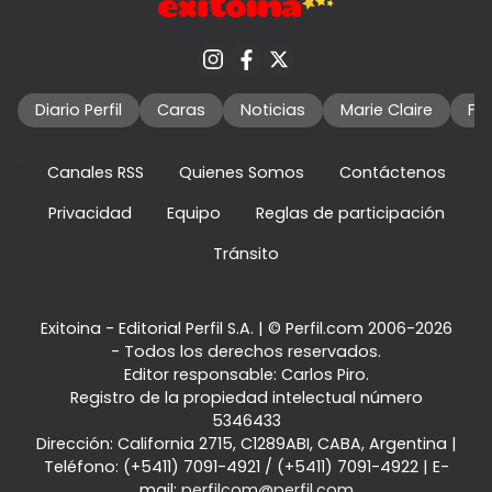
Diario Perfil
Caras
Noticias
Marie Claire
Fo
Canales RSS
Quienes Somos
Contáctenos
Privacidad
Equipo
Reglas de participación
Tránsito
Exitoina - Editorial Perfil S.A.
| © Perfil.com 2006-2026
- Todos los derechos reservados.
Editor responsable: Carlos Piro.
Registro de la propiedad intelectual número
5346433
Dirección:
California 2715
,
C1289ABI
,
CABA, Argentina
|
Teléfono:
(+5411) 7091-4921
/
(+5411) 7091-4922
| E-
mail:
perfilcom@perfil.com