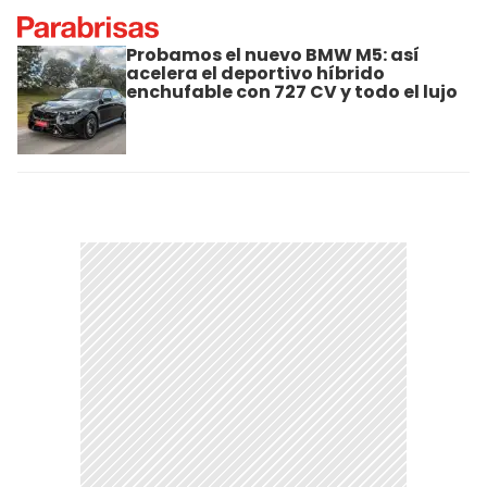
Probamos el nuevo BMW M5: así
acelera el deportivo híbrido
enchufable con 727 CV y todo el lujo