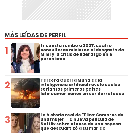
MÁS LEÍDAS DE PERFIL
Encuesta rumbo a 2027: cuatro
1
consultoras midieron el desgaste de
Milei y la crisis de liderazgo en el
peronismo
Tercera Guerra Mundial: la
2
inteligencia artificial reveló cuáles
serían los primeros países
latinoamericanos en ser derrotados
La historia real de "Elize: Sombras de
3
una mujer", la nueva película de
Netflix sobre el caso de una esposa
que descuartizó a su marido