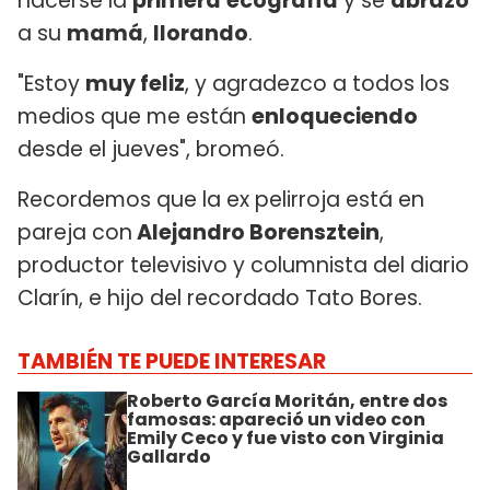
hacerse la
primera
ecografía
y se
abrazó
a su
mamá
,
llorando
.
"Estoy
muy feliz
, y agradezco a todos los
medios que me están
enloqueciendo
desde el jueves", bromeó.
Recordemos que la ex pelirroja está en
pareja con
Alejandro Borensztein
,
productor televisivo y columnista del diario
Clarín, e hijo del recordado Tato Bores.
TAMBIÉN TE PUEDE INTERESAR
Roberto García Moritán, entre dos
famosas: apareció un video con
Emily Ceco y fue visto con Virginia
Gallardo