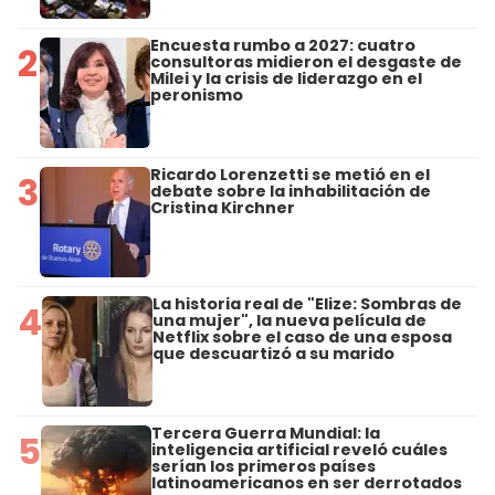
Encuesta rumbo a 2027: cuatro
2
consultoras midieron el desgaste de
Milei y la crisis de liderazgo en el
peronismo
Ricardo Lorenzetti se metió en el
3
debate sobre la inhabilitación de
Cristina Kirchner
La historia real de "Elize: Sombras de
4
una mujer", la nueva película de
Netflix sobre el caso de una esposa
que descuartizó a su marido
Tercera Guerra Mundial: la
5
inteligencia artificial reveló cuáles
serían los primeros países
latinoamericanos en ser derrotados