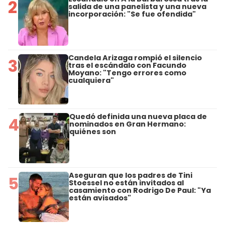
2
salida de una panelista y una nueva
incorporación: "Se fue ofendida"
Candela Arizaga rompió el silencio
3
tras el escándalo con Facundo
Moyano: "Tengo errores como
cualquiera"
Quedó definida una nueva placa de
4
nominados en Gran Hermano:
quiénes son
Aseguran que los padres de Tini
5
Stoessel no están invitados al
casamiento con Rodrigo De Paul: "Ya
están avisados"