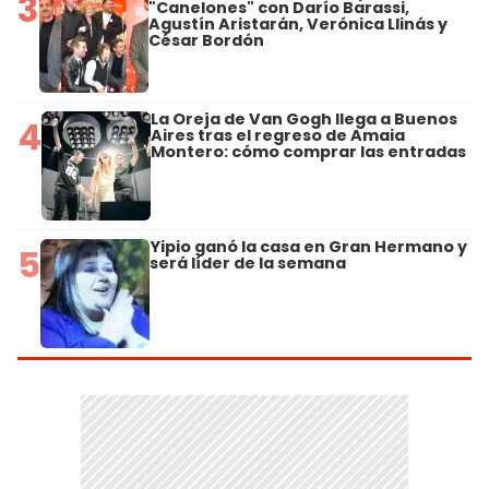
3
"Canelones" con Darío Barassi,
Agustín Aristarán, Verónica Llinás y
César Bordón
La Oreja de Van Gogh llega a Buenos
4
Aires tras el regreso de Amaia
Montero: cómo comprar las entradas
Yipio ganó la casa en Gran Hermano y
5
será líder de la semana