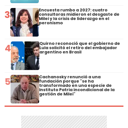
Encuesta rumbo a 2027: cuatro
3
consultoras midieron el desgaste de
Milei y la crisis de liderazgo en el
peronismo
Quirno reconoció que el gobierno de
4
Lula solicitó el retiro del embajador
argentino en Brasil
Cachanosky renunció a una
5
fundación porque "se ha
transformado en una especie de
Instituto Patria incondicional de la
gestión de Milei"