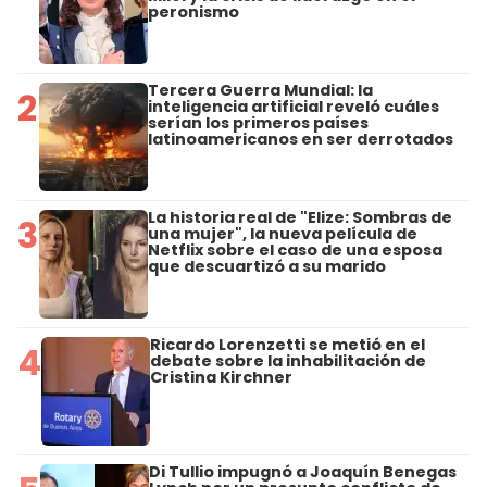
peronismo
Tercera Guerra Mundial: la
2
inteligencia artificial reveló cuáles
serían los primeros países
latinoamericanos en ser derrotados
La historia real de "Elize: Sombras de
3
una mujer", la nueva película de
Netflix sobre el caso de una esposa
que descuartizó a su marido
Ricardo Lorenzetti se metió en el
4
debate sobre la inhabilitación de
Cristina Kirchner
Di Tullio impugnó a Joaquín Benegas