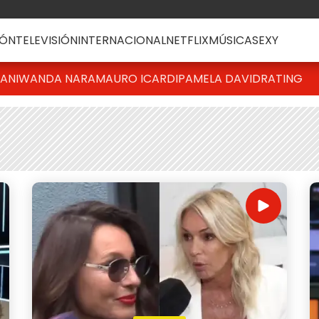
ÓN
TELEVISIÓN
INTERNACIONAL
NETFLIX
MÚSICA
SEXY
IANI
WANDA NARA
MAURO ICARDI
PAMELA DAVID
RATING